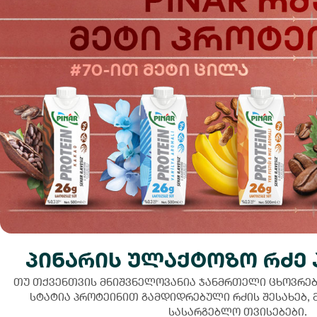
პინარის ულაქტოზო რძე
თუ თქვენთვის მნიშვნელოვანია ჯანმრთელი ცხოვრები
სტატია პროტეინით გამდიდრებული რძის შესახებ, 
სასარგებლო თვისებები.