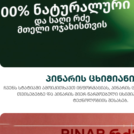
პინარის ცხიმიანი
ჩვენს სტატიაში ამოიკითხავთ ინფორმაციას, პინარის 
თვისებებზე და პინარის მიერ წარმოებული ცხიმი
ტექნოლოგიის შესახებ.