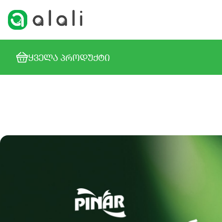
ᲧᲕᲔᲚᲐ ᲞᲠᲝᲓᲣᲥᲢᲘ