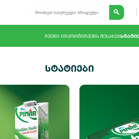
ᲩᲕᲔᲜᲘ ᲘᲛᲞᲝᲠᲢᲘ
ᲩᲕᲔᲜᲡ ᲨᲔᲡᲐᲮᲔᲑ
ᲡᲢᲐᲢᲘ
სტატიები