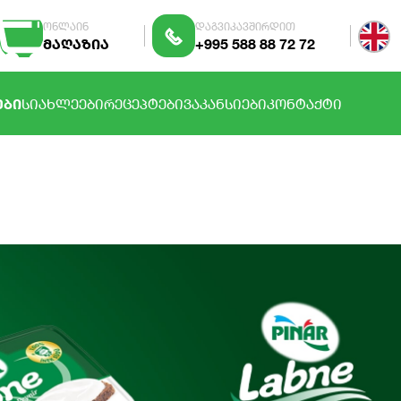
ონლაინ
დაგვიკავშირდით
მაღაზია
+995 588 88 72 72
ᲔᲑᲘ
ᲡᲘᲐᲮᲚᲔᲔᲑᲘ
ᲠᲔᲪᲔᲞᲢᲔᲑᲘ
ᲕᲐᲙᲐᲜᲡᲘᲔᲑᲘ
ᲙᲝᲜᲢᲐᲥᲢᲘ