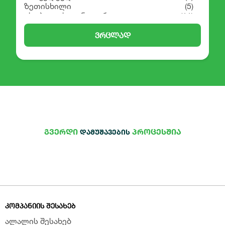
ზეთისხილი
(5)
ცხობა და საკონდიტრო
(11)
სუპები და სანელებლები
(25)
ტომატ პასტა
(4)
ვრცლად
ტაჰინი და ბეთმეზი
(5)
შაქარი
(2)
ფქვილი
(1)
გვერდი
პროცესშია
დამუშავების
ᲙᲝᲛᲞᲐᲜᲘᲘᲡ ᲨᲔᲡᲐᲮᲔᲑ
ალალის შესახებ