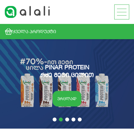
ᲧᲕᲔᲚᲐ ᲞᲠᲝᲓᲣᲥᲢᲘ
PINAR PROTEIN
რძე მეტი ცილით
ვრცლად