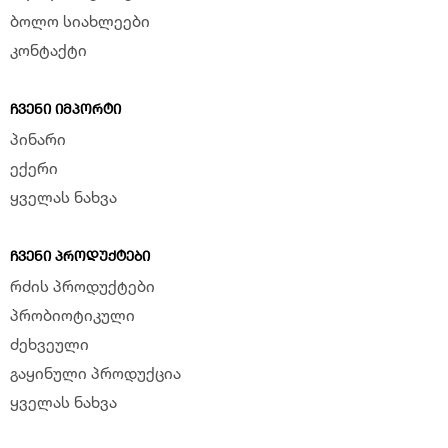
ბოლო სიახლეები
კონტაქტი
ᲩᲕᲔᲜᲘ ᲘᲛᲞᲝᲠᲢᲘ
პინარი
ექერი
ყველას ნახვა
ᲩᲕᲔᲜᲘ ᲞᲠᲝᲓᲣᲥᲢᲔᲑᲘ
რძის პროდუქტები
პრობიოტიკული
ძეხვეული
გაყინული პროდუქცია
ყველას ნახვა