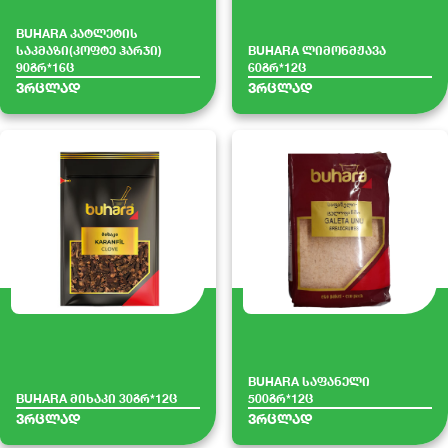
BUHARA კატლეტის
საკმაზი(კოფტე ჰარჯი)
BUHARA ლიმონმჟავა
90გრ*16ც
60გრ*12ც
ვრცლად
ვრცლად
BUHARA საფანელი
BUHARA მიხაკი 30გრ*12ც
500გრ*12ც
ვრცლად
ვრცლად