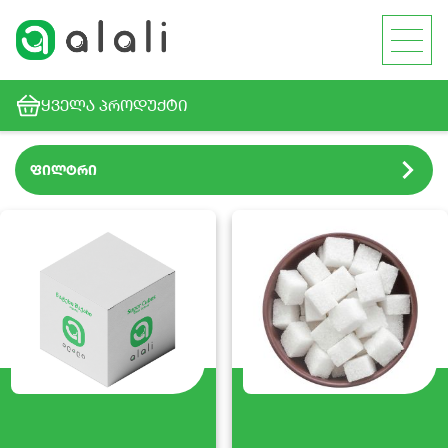
ᲧᲕᲔᲚᲐ ᲞᲠᲝᲓᲣᲥᲢᲘ
ფილტრი