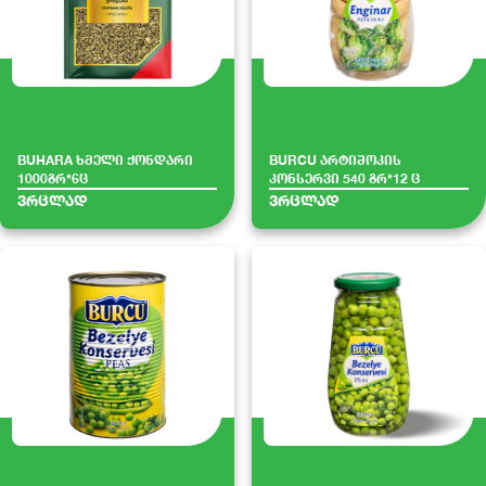
BUHARA ხმელი ქონდარი
BURCU არტიშოკის
1000გრ*6ც
კონსერვი 540 გრ*12 ც
ვრცლად
ვრცლად