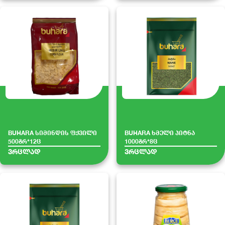
BUHARA სიმინდის ფქვილი
BUHARA ხმელი პიტნა
500გრ*12ც
1000გრ*8ც
ვრცლად
ვრცლად