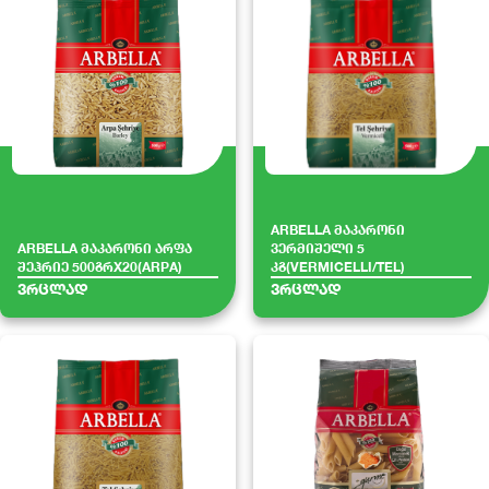
ARBELLA მაკარონი
ARBELLA მაკარონი არფა
ვერმიშელი 5
შეჰრიე 500გრX20(ARPA)
კგ(VERMICELLI/TEL)
ვრცლად
ვრცლად