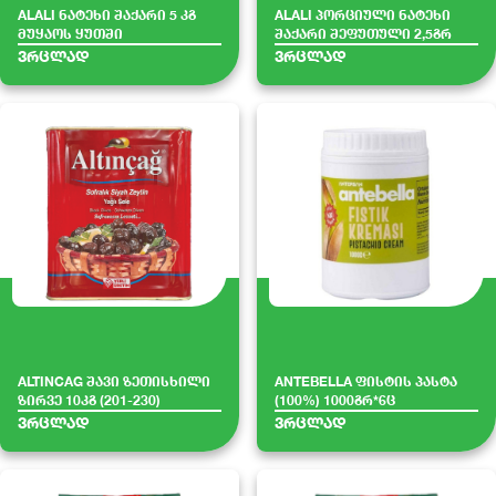
ALALI ნატეხი შაქარი 5 კგ
ALALI პორციული ნატეხი
მუყაოს ყუთში
შაქარი შეფუთული 2,5გრ
ვრცლად
ვრცლად
ALTINCAG შავი ზეთისხილი
ANTEBELLA ფისტის პასტა
ზირვე 10კგ (201-230)
(100%) 1000გრ*6ც
ვრცლად
ვრცლად