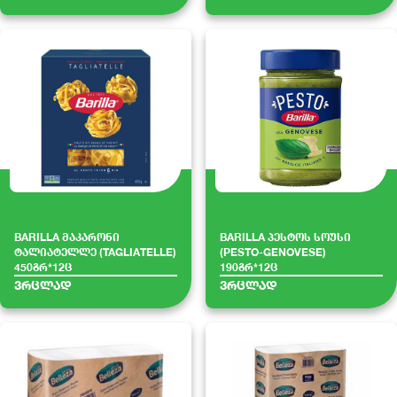
BARILLA მაკარონი
BARILLA პესტოს სოუსი
ტალიატელლე (TAGLIATELLE)
(PESTO-GENOVESE)
450გრ*12ც
190გრ*12ც
ვრცლად
ვრცლად