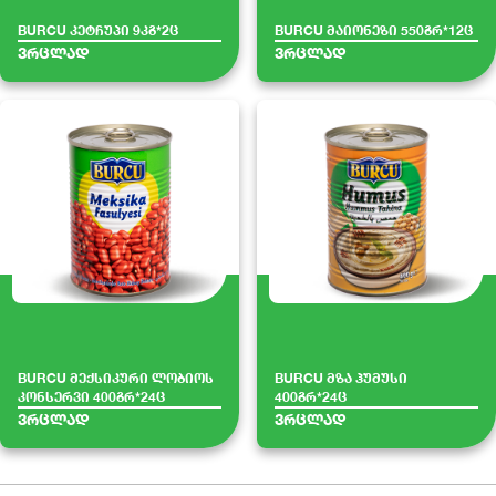
BURCU კეტჩუპი 9კგ*2ც
BURCU მაიონეზი 550გრ*12ც
ვრცლად
ვრცლად
BURCU მექსიკური ლობიოს
BURCU მზა ჰუმუსი
კონსერვი 400გრ*24ც
400გრ*24ც
ვრცლად
ვრცლად