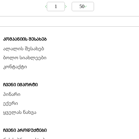
1
50
ᲙᲝᲛᲞᲐᲜᲘᲘᲡ ᲨᲔᲡᲐᲮᲔᲑ
ალალის შესახებ
ბოლო სიახლეები
კონტაქტი
ᲩᲕᲔᲜᲘ ᲘᲛᲞᲝᲠᲢᲘ
პინარი
ექერი
ყველას ნახვა
ᲩᲕᲔᲜᲘ ᲞᲠᲝᲓᲣᲥᲢᲔᲑᲘ