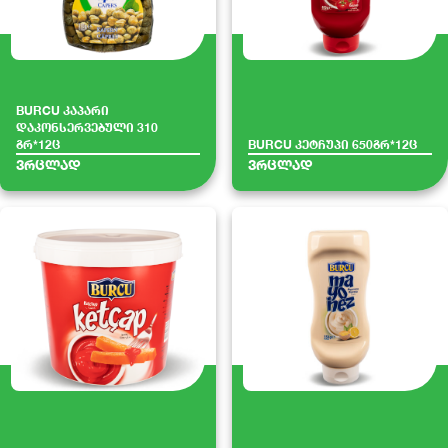
BURCU კაპარი
დაკონსერვებული 310
გრ*12ც
BURCU კეტჩუპი 650გრ*12ც
ვრცლად
ვრცლად