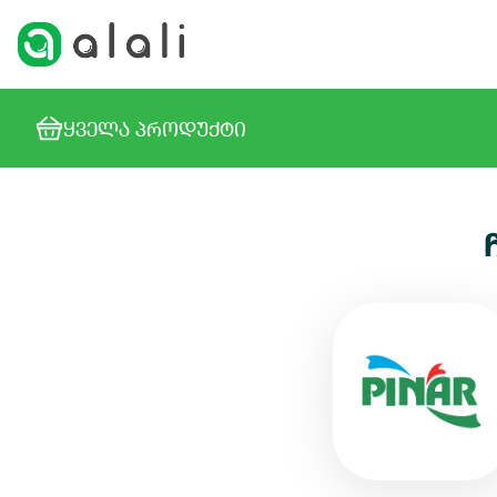
ᲧᲕᲔᲚᲐ ᲞᲠᲝᲓᲣᲥᲢᲘ