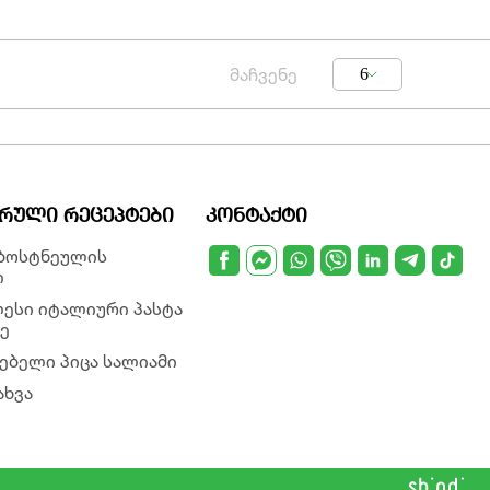
მაჩვენე
6
ᲠᲣᲚᲘ ᲠᲔᲪᲔᲞᲢᲔᲑᲘ
ᲙᲝᲜᲢᲐᲥᲢᲘ
 ბოსტნეულის
თ
ესი იტალიური პასტა
ე
ებელი პიცა სალიამი
ახვა