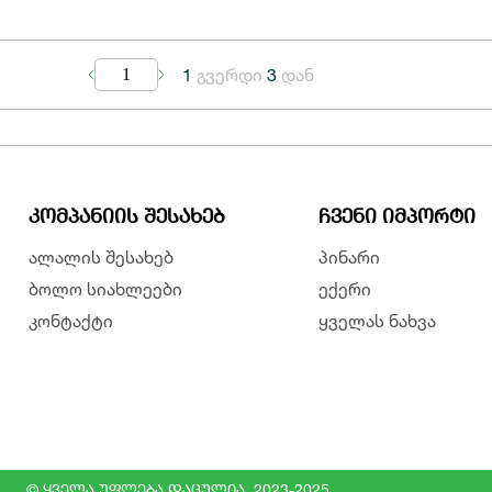
1
გვერდი
3
დან
1
ᲙᲝᲛᲞᲐᲜᲘᲘᲡ ᲨᲔᲡᲐᲮᲔᲑ
ᲩᲕᲔᲜᲘ ᲘᲛᲞᲝᲠᲢᲘ
ალალის შესახებ
პინარი
ბოლო სიახლეები
ექერი
კონტაქტი
ყველას ნახვა
© ყველა უფლება დაცულია. 2023-2025