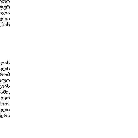
ართო
ლურ
იცია
ილია
ების
ნდის
წელს
რომ
ბილო
ციის
ში,
 იყო
ბით.
ელი
ევრა