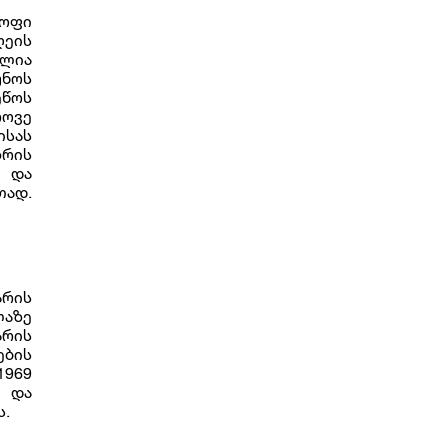
ყოფი
ღეის
ლია
უნოს
ეწოს
ოვე
ისას
რის
 და
თად.
არის
აზე
არის
ების
1969
ს და
ს.