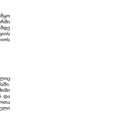
იწყო
ორში
ემდე
ციის
იოს
ელიც
სში.
ჰიმი
ნ და
როთა
იელი