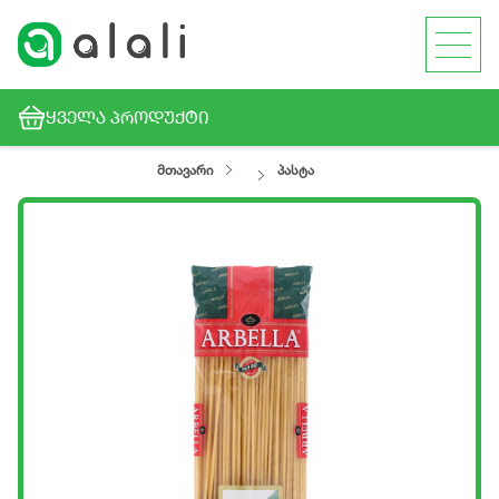
ᲧᲕᲔᲚᲐ ᲞᲠᲝᲓᲣᲥᲢᲘ
მთავარი
პასტა