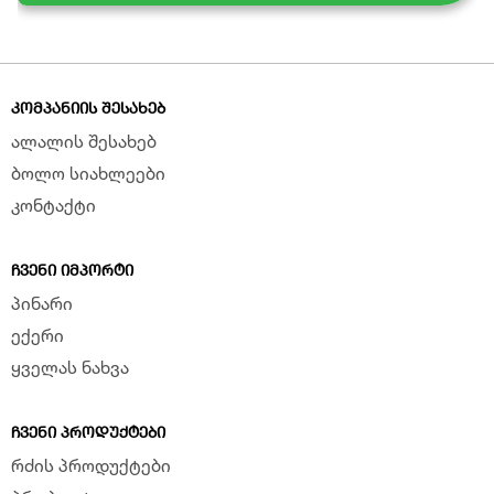
ᲙᲝᲛᲞᲐᲜᲘᲘᲡ ᲨᲔᲡᲐᲮᲔᲑ
ალალის შესახებ
ბოლო სიახლეები
კონტაქტი
ᲩᲕᲔᲜᲘ ᲘᲛᲞᲝᲠᲢᲘ
პინარი
ექერი
ყველას ნახვა
ᲩᲕᲔᲜᲘ ᲞᲠᲝᲓᲣᲥᲢᲔᲑᲘ
რძის პროდუქტები