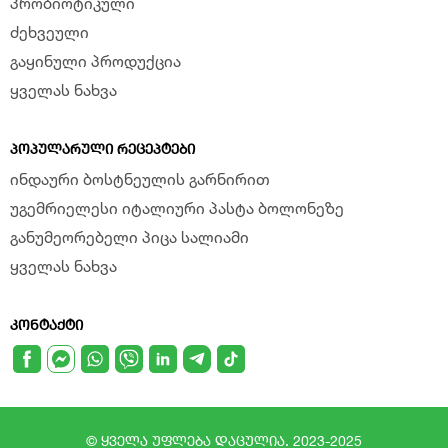
პრობიოტიკული
ძეხვეული
გაყინული პროდუქცია
ყველას ნახვა
ᲞᲝᲞᲣᲚᲐᲠᲣᲚᲘ ᲠᲔᲪᲔᲞᲢᲔᲑᲘ
ინდაური ბოსტნეულის გარნირით
უგემრიელესი იტალიური პასტა ბოლონეზე
განუმეორებელი პიცა სალიამი
ყველას ნახვა
ᲙᲝᲜᲢᲐᲥᲢᲘ
© ყველა უფლება დაცულია. 2023-2025