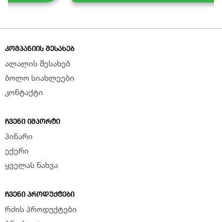
ᲙᲝᲛᲞᲐᲜᲘᲘᲡ ᲨᲔᲡᲐᲮᲔᲑ
ალალის შესახებ
ბოლო სიახლეები
კონტაქტი
ᲩᲕᲔᲜᲘ ᲘᲛᲞᲝᲠᲢᲘ
პინარი
ექერი
ყველას ნახვა
ᲩᲕᲔᲜᲘ ᲞᲠᲝᲓᲣᲥᲢᲔᲑᲘ
რძის პროდუქტები