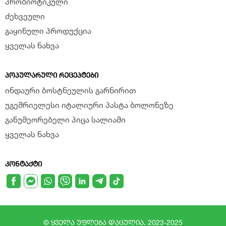
პრობიოტიკული
ძეხვეული
გაყინული პროდუქცია
ყველას ნახვა
ᲞᲝᲞᲣᲚᲐᲠᲣᲚᲘ ᲠᲔᲪᲔᲞᲢᲔᲑᲘ
ინდაური ბოსტნეულის გარნირით
უგემრიელესი იტალიური პასტა ბოლონეზე
განუმეორებელი პიცა სალიამი
ყველას ნახვა
ᲙᲝᲜᲢᲐᲥᲢᲘ
© ყველა უფლება დაცულია. 2023-2025