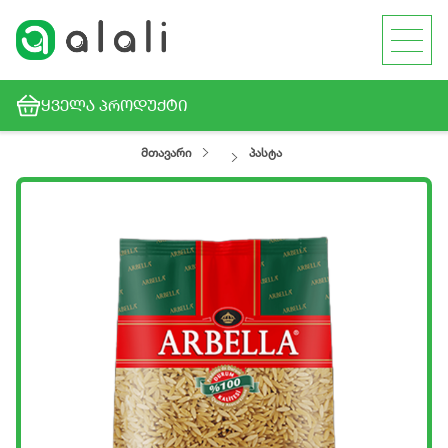
ᲧᲕᲔᲚᲐ ᲞᲠᲝᲓᲣᲥᲢᲘ
მთავარი
პასტა