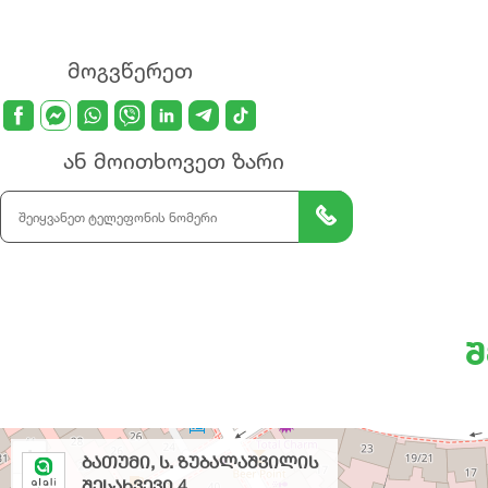
მოგვწერეთ
ან მოითხოვეთ ზარი
შ
Shop MAP
+
ᲑᲐᲗᲣᲛᲘ, Ს. ᲖᲣᲑᲐᲚᲐᲨᲕᲘᲚᲘᲡ
ᲨᲔᲡᲐᲮᲕᲔᲕᲘ 4