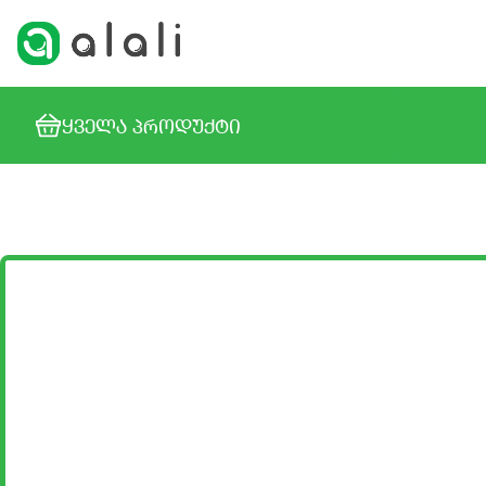
ᲧᲕᲔᲚᲐ ᲞᲠᲝᲓᲣᲥᲢᲘ