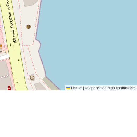
Leaflet
|
© OpenStreetMap contributors