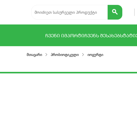
ᲩᲕᲔᲜᲘ ᲘᲛᲞᲝᲠᲢᲘ
ᲩᲕᲔᲜᲡ ᲨᲔᲡᲐᲮᲔᲑ
ᲡᲢᲐᲢᲘ
მთავარი
პრობიოტიკული
იოგურტი