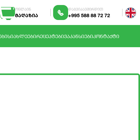
ონლაინ
დაგვიკავშირდით
მაღაზია
+995 588 88 72 72
ᲔᲑᲘ
ᲡᲘᲐᲮᲚᲔᲔᲑᲘ
ᲠᲔᲪᲔᲞᲢᲔᲑᲘ
ᲕᲐᲙᲐᲜᲡᲘᲔᲑᲘ
ᲙᲝᲜᲢᲐᲥᲢᲘ