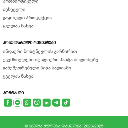
პრობიოტიკული
ძეხვეული
გაყინული პროდუქცია
ყველას ნახვა
ᲞᲝᲞᲣᲚᲐᲠᲣᲚᲘ ᲠᲔᲪᲔᲞᲢᲔᲑᲘ
ინდაური ბოსტნეულის გარნირით
უგემრიელესი იტალიური პასტა ბოლონეზე
განუმეორებელი პიცა სალიამი
ყველას ნახვა
ᲙᲝᲜᲢᲐᲥᲢᲘ
© ყველა უფლება დაცულია. 2023-2025