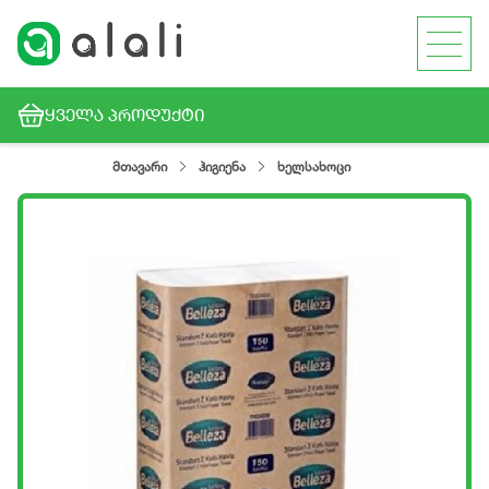
ᲧᲕᲔᲚᲐ ᲞᲠᲝᲓᲣᲥᲢᲘ
მთავარი
ჰიგიენა
ხელსახოცი