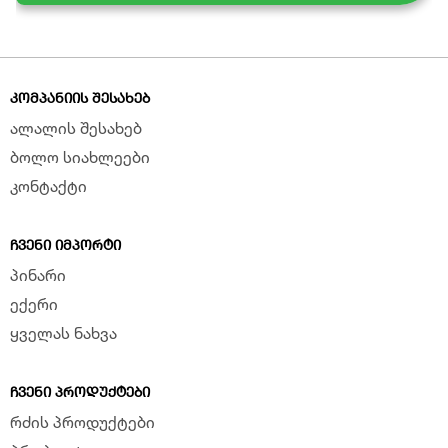
ᲙᲝᲛᲞᲐᲜᲘᲘᲡ ᲨᲔᲡᲐᲮᲔᲑ
ალალის შესახებ
ბოლო სიახლეები
კონტაქტი
ᲩᲕᲔᲜᲘ ᲘᲛᲞᲝᲠᲢᲘ
პინარი
ექერი
ყველას ნახვა
ᲩᲕᲔᲜᲘ ᲞᲠᲝᲓᲣᲥᲢᲔᲑᲘ
რძის პროდუქტები