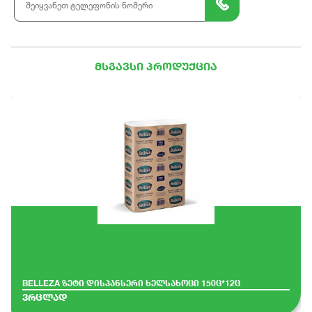
მსგავსი პროდუქცია
BELLEZA ზეტი დისპანსერი ხელსახოცი 150ც*12ც
ვრცლად