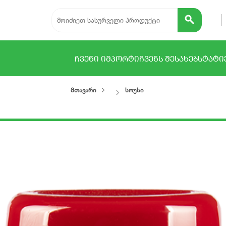
ᲩᲕᲔᲜᲘ ᲘᲛᲞᲝᲠᲢᲘ
ᲩᲕᲔᲜᲡ ᲨᲔᲡᲐᲮᲔᲑ
ᲡᲢᲐᲢᲘ
მთავარი
სოუსი