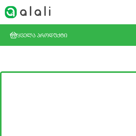
ᲧᲕᲔᲚᲐ ᲞᲠᲝᲓᲣᲥᲢᲘ