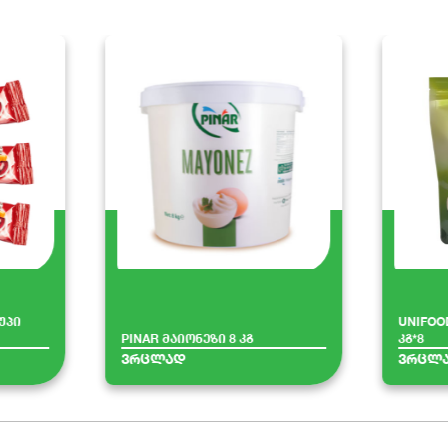
უპი
UNIFOO
PINAR მაიონეზი 8 კგ
კგ*8
ვრცლად
ვრცლ