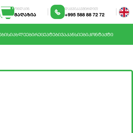
ონლაინ
დაგვიკავშირდით
მაღაზია
+995 588 88 72 72
ᲔᲑᲘ
ᲡᲘᲐᲮᲚᲔᲔᲑᲘ
ᲠᲔᲪᲔᲞᲢᲔᲑᲘ
ᲕᲐᲙᲐᲜᲡᲘᲔᲑᲘ
ᲙᲝᲜᲢᲐᲥᲢᲘ