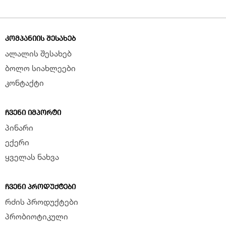
ᲙᲝᲛᲞᲐᲜᲘᲘᲡ ᲨᲔᲡᲐᲮᲔᲑ
ალალის შესახებ
ბოლო სიახლეები
კონტაქტი
ᲩᲕᲔᲜᲘ ᲘᲛᲞᲝᲠᲢᲘ
პინარი
ექერი
ყველას ნახვა
ᲩᲕᲔᲜᲘ ᲞᲠᲝᲓᲣᲥᲢᲔᲑᲘ
რძის პროდუქტები
პრობიოტიკული