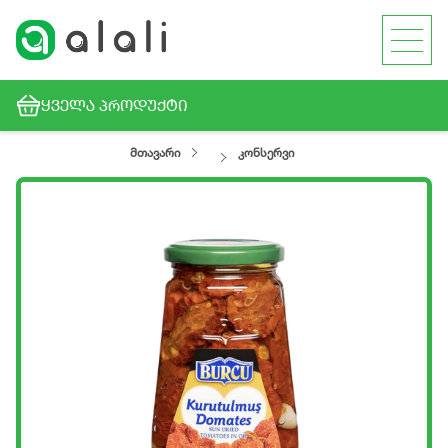
ᲧᲕᲔᲚᲐ ᲞᲠᲝᲓᲣᲥᲢᲘ
მთავარი
კონსერვი