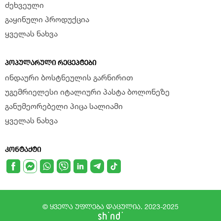
ძეხვეული
გაყინული პროდუქცია
ყველას ნახვა
ᲞᲝᲞᲣᲚᲐᲠᲣᲚᲘ ᲠᲔᲪᲔᲞᲢᲔᲑᲘ
ინდაური ბოსტნეულის გარნირით
უგემრიელესი იტალიური პასტა ბოლონეზე
განუმეორებელი პიცა სალიამი
ყველას ნახვა
ᲙᲝᲜᲢᲐᲥᲢᲘ
© ყველა უფლება დაცულია. 2023-2025