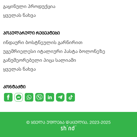
გაყინული პროდუქცია
ყველას ნახვა
ᲞᲝᲞᲣᲚᲐᲠᲣᲚᲘ ᲠᲔᲪᲔᲞᲢᲔᲑᲘ
ინდაური ბოსტნეულის გარნირით
უგემრიელესი იტალიური პასტა ბოლონეზე
განუმეორებელი პიცა სალიამი
ყველას ნახვა
ᲙᲝᲜᲢᲐᲥᲢᲘ
© ყველა უფლება დაცულია. 2023-2025